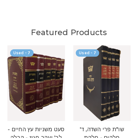
Featured Products
Used - 7
Used - 7
שו"ת פרי השדה, ד'
סעט משניות עץ החיים -
חלקים - חלקת
לר' יעקב חגיז - קבלה