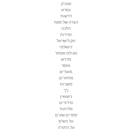
אנטיק
גמרא
דרשות
הגדה של פסח
הלכה
זמירות
חק לישראל
ירושלמי
מגילת אסתר
מדרש
מוסר
מועדים
מחזורים
משניות
נ"ך
נישואין
סידורים
סליחות
ספרים שונים
על הש"ס
על התורה