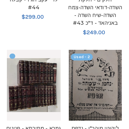
השדה-דודאי השדה-צמח
#44
השדה-שיח השדה -
$299.00
באניהאד - ד"כ #43
$249.00
Used - 2
ליקוטי מוהר"ן - נדפס
גמרא - מתיבתא - פנינים