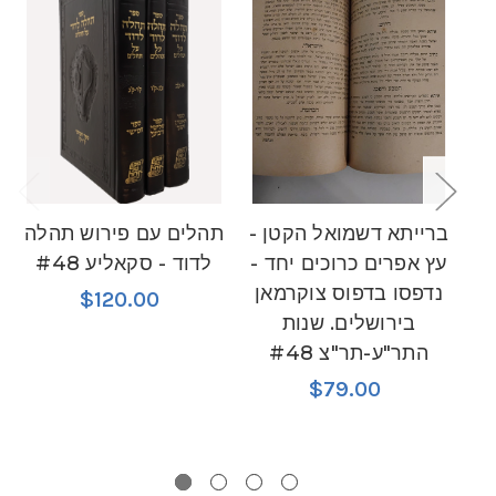
ברייתא דשמואל הקטן -
תהלים עם פירוש תהלה
 -
עץ אפרים כרוכים יחד -
לדוד - סקאליע #48
נדפסו בדפוס צוקרמאן
$120.00
בירושלים. שנות
התר"ע-תר"צ #48
$79.00