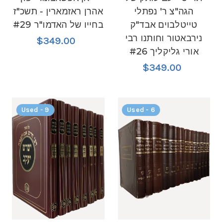
הגה"צ ר' נפתלי
אהרן ראזמארין - תשכ"ז
טייטלבוים אבד"ק
בחייו של האדמו"ר #29
נירבאטור וחותנו רבי
$349.00
אורי גליקליך #26
$349.00
Used - 9
Used - 6