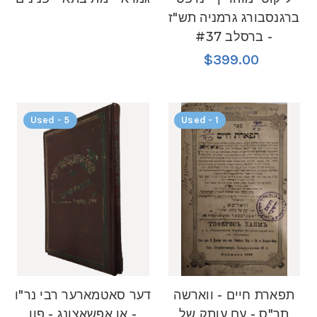
ברגנסבורג גרמניה תש"ז
- ברסלב #37
$399.00
Used - 5
Used - 1
תפארת חיים - ווארשה
דער סאטמארער רבי נר"ו
תר"ס - עם עותק של
- אן אפשאצונג - פון