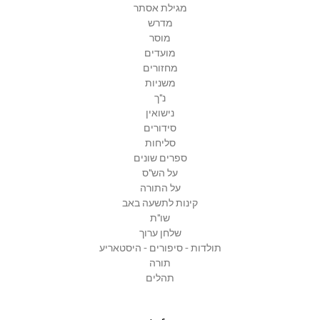
מגילת אסתר
מדרש
מוסר
מועדים
מחזורים
משניות
נ"ך
נישואין
סידורים
סליחות
ספרים שונים
על הש"ס
על התורה
קינות לתשעה באב
שו"ת
שלחן ערוך
תולדות - סיפורים - היסטאריע
תורה
תהלים