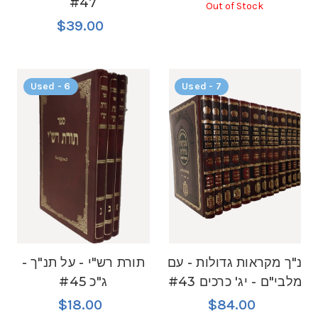
#47
Out of Stock
$39.00
Used - 6
Used - 7
נ"ך מקראות גדולות - עם
תורת רש"י - על תנ"ך -
מלבי"ם - יג' כרכים #43
ג"כ #45
$18.00
$84.00