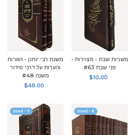
משניות שבת - מצוירות -
משנת רבי יוחנן - הארות
פני שבת #63
והערות על דרכי סידור
משנה #48
$10.00
$49.00
Used - 7
Used - 6