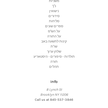
משניות
נ"ך
נישואין
סידורים
סליחות
ספרים שונים
על הש"ס
על התורה
קינות לתשעה באב
שו"ת
שלחן ערוך
תולדות - סיפורים - היסטאריע
תורה
תהלים
Info
8 Lynch St
Brooklyn NY 11206
Call us at 845-537-3846