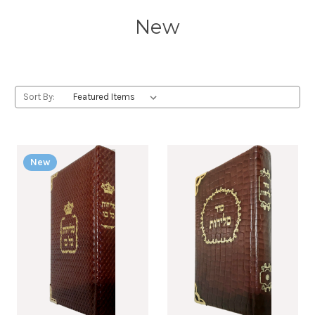
New
Sort By:
New