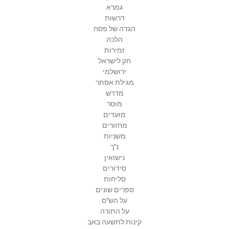
גמרא
דרשות
הגדה של פסח
הלכה
זמירות
חק לישראל
ירושלמי
מגילת אסתר
מדרש
מוסר
מועדים
מחזורים
משניות
נ"ך
נישואין
סידורים
סליחות
ספרים שונים
על הש"ס
על התורה
קינות לתשעה באב