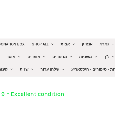
DONATION BOX
SHOP ALL
אבות
אנטיק
גמרא
נ"ך
משניות
מחזורים
מועדים
מוסר
ת - סיפורים - היסטאריע
שלחן ערוך
שו"ת
קינו
 = Excellent condition