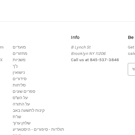
Info
Be 
om
מועדים
8 Lynch St
Get
מחזורים
Brooklyn NY 11206
sal
OX
משניות
Call us at 845-537-3846
נ"ך
E
נישואין
m
סידורים
a
סליחות
i
ספרים שונים
l
על הש"ס
A
על התורה
d
קינות לתשעה באב
d
שו"ת
r
שלחן ערוך
e
תולדות - סיפורים - היסטאריע
s