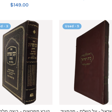
$149.00
d - 3
Used - 5
שראל - על הש"ס - מהמגיד
קובץ מפרשים - ביצה חלק 