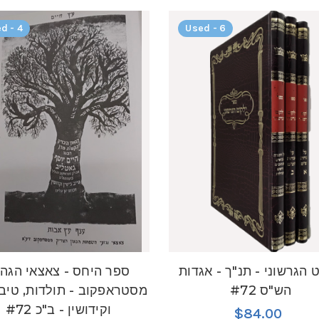
d - 4
Used - 6
 הגרשוני - תנ"ך - אגדות
ספר היחס - צאצאי הגה
הש"ס #72
מסטראפקוב - תולדות, טיב 
וקידושין - ב"כ #72
$84.00