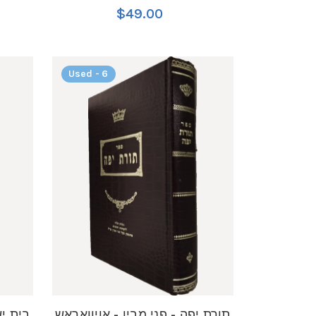
$49.00
Used - 6
תורת יפה - פני מבין - אויוואראש
בית י