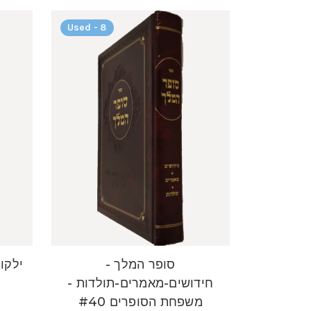
Used - 8
סופר המלך -
ילקוט
חידושים-מאמרים-תולדות -
משפחת הסופרים #40