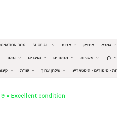
גמרא
אנטיק
אבות
SHOP ALL
DONATION BOX
נ"ך
משניות
מחזורים
מועדים
מוסר
ת - סיפורים - היסטאריע
שלחן ערוך
שו"ת
קינו
 = Excellent condition