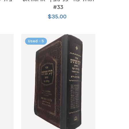
#33
$35.00
Used - 5