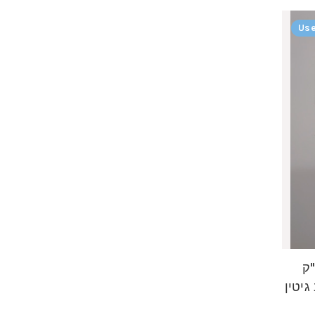
Use
"ק
גיטין