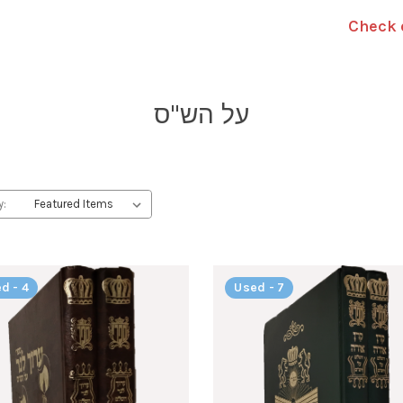
Check 
על הש"ס
y:
d - 4
Used - 7