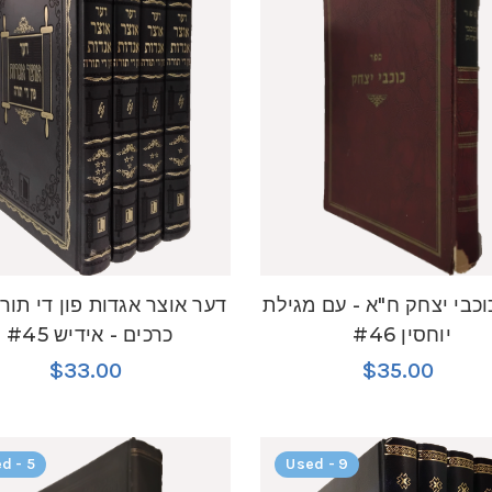
כבי יצחק ח"א - עם מגילת
דער אוצר אגדות פון די תורה
יוחסין #46
כרכים - אידיש #45
$33.00
$35.00
d - 5
Used - 9