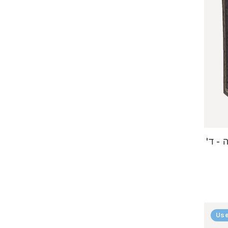
 - ד'
Use