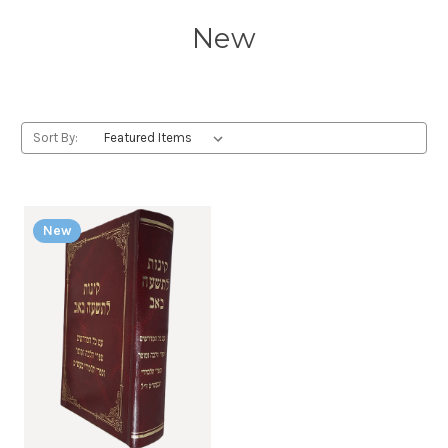
New
Sort By:
New