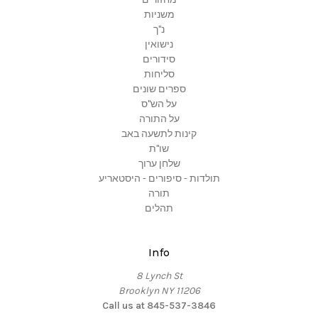
משניות
נ"ך
נישואין
סידורים
סליחות
ספרים שונים
על הש"ס
על התורה
קינות לתשעה באב
שו"ת
שלחן ערוך
תולדות - סיפורים - היסטאריע
תורה
תהלים
Info
8 Lynch St
Brooklyn NY 11206
Call us at 845-537-3846