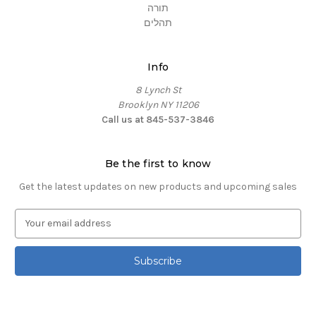
תורה
תהלים
Info
8 Lynch St
Brooklyn NY 11206
Call us at 845-537-3846
Be the first to know
Get the latest updates on new products and upcoming sales
E
m
a
i
l
A
d