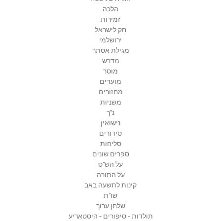
הלכה
זמירות
חק לישראל
ירושלמי
מגילת אסתר
מדרש
מוסר
מועדים
מחזורים
משניות
נ"ך
נישואין
סידורים
סליחות
ספרים שונים
על הש"ס
על התורה
קינות לתשעה באב
שו"ת
שלחן ערוך
תולדות - סיפורים - היסטאריע