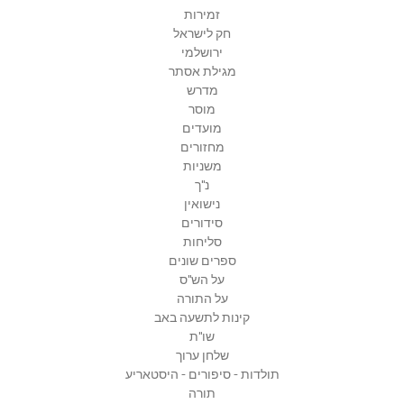
זמירות
חק לישראל
ירושלמי
מגילת אסתר
מדרש
מוסר
מועדים
מחזורים
משניות
נ"ך
נישואין
סידורים
סליחות
ספרים שונים
על הש"ס
על התורה
קינות לתשעה באב
שו"ת
שלחן ערוך
תולדות - סיפורים - היסטאריע
תורה