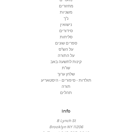
מחזורים
משניות
נ"ך
נישואין
סידורים
סליחות
ספרים שונים
על הש"ס
על התורה
קינות לתשעה באב
שו"ת
שלחן ערוך
תולדות - סיפורים - היסטאריע
תורה
תהלים
Info
8 Lynch St
Brooklyn NY 11206