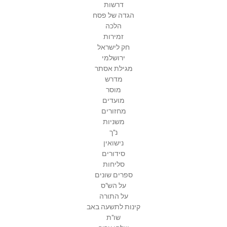
דרשות
הגדה של פסח
הלכה
זמירות
חק לישראל
ירושלמי
מגילת אסתר
מדרש
מוסר
מועדים
מחזורים
משניות
נ"ך
נישואין
סידורים
סליחות
ספרים שונים
על הש"ס
על התורה
קינות לתשעה באב
שו"ת