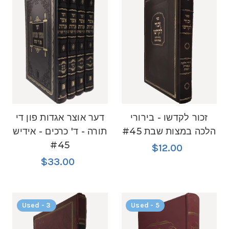
זכור לקדשו - בירורי
דער אוצר אגדות פון די
הלכה במצות שבת #45
תורה - ד' כרכים - אידיש
#45
$12.00
$33.00
Used - 3
Used - 5