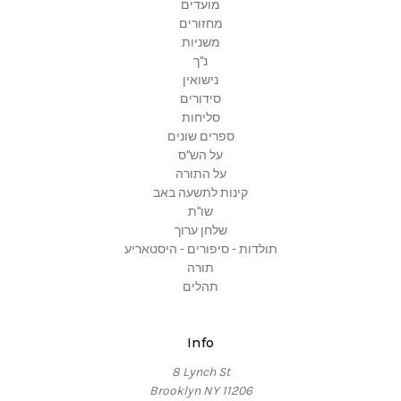
מועדים
מחזורים
משניות
נ"ך
נישואין
סידורים
סליחות
ספרים שונים
על הש"ס
על התורה
קינות לתשעה באב
שו"ת
שלחן ערוך
תולדות - סיפורים - היסטאריע
תורה
תהלים
Info
8 Lynch St
Brooklyn NY 11206