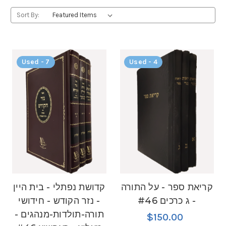
Sort By:
Used - 7
Used - 4
קריאת ספר - על התורה
קדושת נפתלי - בית היין
- ג כרכים #46
- נזר הקודש - חידושי
תורה-תולדות-מנהגים -
$150.00