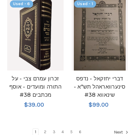
Used - 6
Used - 1
דברי יחזקאל - נדפס
זכרון עמרם צבי - על
סינערוואראהל תש"א -
התורה ומועדים - אוסף
שינאווא #38
מכתבים #38
$39.00
$99.00
1
2
3
4
5
6
Next