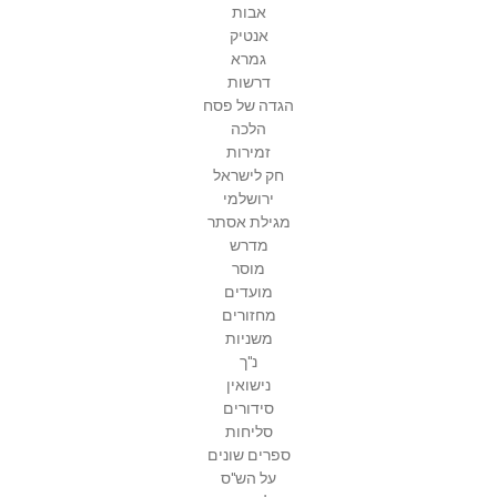
אבות
אנטיק
גמרא
דרשות
הגדה של פסח
הלכה
זמירות
חק לישראל
ירושלמי
מגילת אסתר
מדרש
מוסר
מועדים
מחזורים
משניות
נ"ך
נישואין
סידורים
סליחות
ספרים שונים
על הש"ס