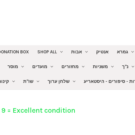
DONATION BOX
SHOP ALL
אבות
אנטיק
גמרא
נ"ך
משניות
מחזורים
מועדים
מוסר
ת - סיפורים - היסטאריע
שלחן ערוך
שו"ת
קינו
 = Excellent condition