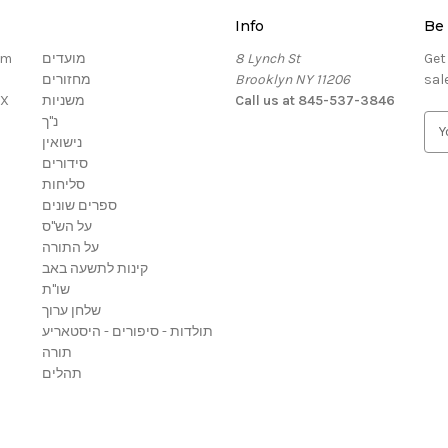
Info
Be 
om
מועדים
8 Lynch St
Get
מחזורים
Brooklyn NY 11206
sal
OX
משניות
Call us at 845-537-3846
נ"ך
E
נישואין
m
סידורים
a
סליחות
i
ספרים שונים
l
על הש"ס
A
על התורה
d
קינות לתשעה באב
d
שו"ת
r
שלחן ערוך
e
תולדות - סיפורים - היסטאריע
s
תורה
s
תהלים